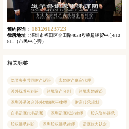
18126123723
预约咨询：
律所地址：
深圳市福田区金田路4028号荣超经贸中心810-
811（市民中心旁）
相关标签
隐匿夫妻共同财产诉讼
离婚财产庭审代理
涉外抚养权纠纷
跨境资产分割
跨境离婚诉讼
深圳涉港澳台涉外婚姻家事律师
财富传承规划
自书遗嘱代书遗嘱
深圳遗嘱拟定律师
股东资格继承
股权继承纠纷
深圳股权继承律师
遗嘱效力认定