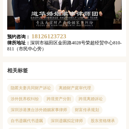
18126123723
预约咨询：
律所地址：
深圳市福田区金田路4028号荣超经贸中心810-
811（市民中心旁）
相关标签
隐匿夫妻共同财产诉讼
离婚财产庭审代理
涉外抚养权纠纷
跨境资产分割
跨境离婚诉讼
深圳涉港澳台涉外婚姻家事律师
财富传承规划
自书遗嘱代书遗嘱
深圳遗嘱拟定律师
股东资格继承