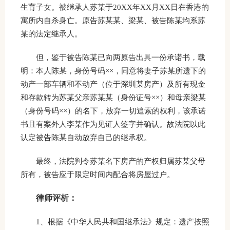
生育子女。被继承人苏某于20XX年XX月XX日在香港的
寓所内自杀身亡。原告苏某某、梁某、被告陈某均系苏
某的法定继承人。
但，鉴于被告陈某已向两原告出具一份承诺书，载
明：本人陈某，身份号码××，同意将妻子苏某所遗下的
动产一部车辆和不动产（位于深圳某房产）及所有现金
和存款转为苏某父亲苏某某（身份证号××）和母亲梁某
（身份号码××）的名下，放弃一切追索的权利，该承诺
书且有案外人李某作为见证人签字并确认。故法院以此
认定被告陈某自动放弃自己的继承权。
最终，法院判令苏某名下房产的产权归属苏某父母
所有，被告应于限定时间内配合将房屋过户。
律师评析：
1、根据《中华人民共和国继承法》规定：遗产按照