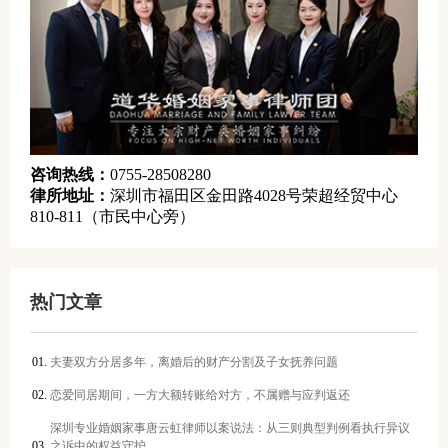
咨询热线：
0755-28508280
律所地址：
深圳市福田区金田路4028号荣超经贸中心
810-811（市民中心旁）
热门文章
夫妻双方分居多年，离婚后的财产分割及子女抚养问题
恋爱同居期间，一方大额转账给对方，不属赠与应判返还
深圳专业婚姻家事唐云虹律师以案说法：从三则典型判例看执行异议
之诉中的权益守护