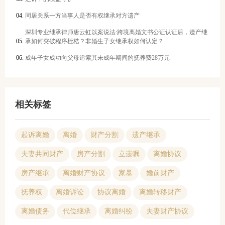
同居关系一方当事人是否有权继承对方遗产
深圳专业继承律师唐云虹以案说法:跨境离婚文书公证认证后，遗产继
承如何突破程序桎梏？非婚生子女继承权如何认定？
成年子女成功向父母追索其未成年期间的抚养费28万元
相关标签
起诉离婚
离婚
财产分割
遗产继承
夫妻共同财产
房产分割
立遗嘱
离婚协议
房产继承
离婚财产协议
家暴
婚前财产
抚养权
离婚诉讼
协议离婚
离婚转移财产
离婚债务
代位继承
离婚纠纷
夫妻财产协议